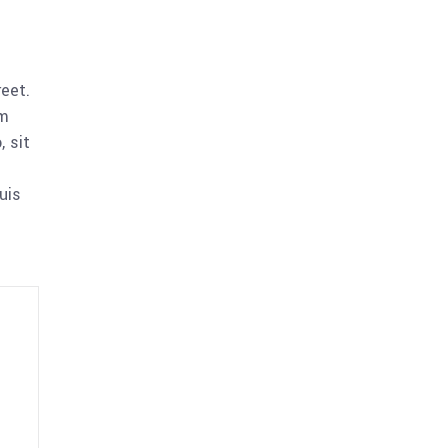
reet.
am
 sit
uis