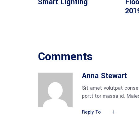
Smart Lighting
Floo
201
Comments
Anna Stewart
Sit amet volutpat conse
porttitor massa id. Mal
Reply To