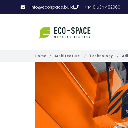
info@ecospace.build
+44 01534 482066
Home
/
Architecture
/
Technology
/
Ad