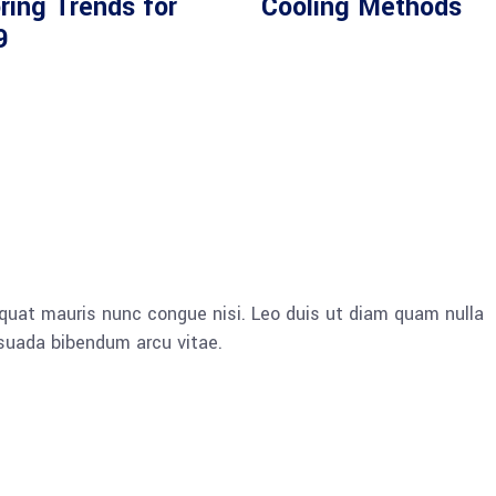
ring Trends for
Cooling Methods
9
quat mauris nunc congue nisi. Leo duis ut diam quam nulla
esuada bibendum arcu vitae.